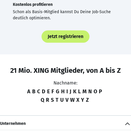
Kostenlos profitieren
Schon als Basis-Mitglied kannst Du Deine Job-Suche
deutlich optimieren.
Jetzt registrieren
21 Mio. XING Mitglieder, von A bis Z
Nachname:
A
B
C
D
E
F
G
H
I
J
K
L
M
N
O
P
Q
R
S
T
U
V
W
X
Y
Z
Unternehmen