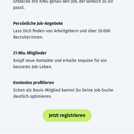
Entdecke mit XING genau den Job, der wirklich zu Dir
passt.
Persönliche Job-Angebote
Lass Dich finden von Arbeitgebern und über 20.000
Recruiter·innen.
21 Mio. Mitglieder
Knüpf neue Kontakte und erhalte Impulse für ein
besseres Job-Leben.
Kostenlos profitieren
Schon als Basis-Mitglied kannst Du Deine Job-Suche
deutlich optimieren.
Jetzt registrieren