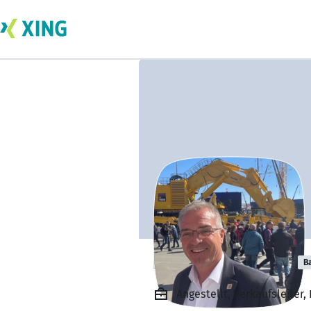
Helmut Urmann
B
Angestellt, Verkaufsleite