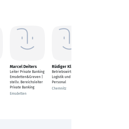
Marcel Deiters
Rüdiger Klinner
Muhammed Oral
Leiter Private Banking
Betriebswirtschaft/
Küchenfachberater
Emsdetten&Greven |
Logistik und Handel,
Neuss
stellv. Bereichsleiter
Personal
Private Banking
Chemnitz
Emsdetten