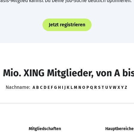
asis-Mitglied kannst Du Deine Job-Suche deutlich optimieren.
Jetzt registrieren
 Mio. XING Mitglieder, von A bi
Nachname:
A
B
C
D
E
F
G
H
I
J
K
L
M
N
O
P
Q
R
S
T
U
V
W
X
Y
Z
Mitgliedschaften
Hauptbereiche