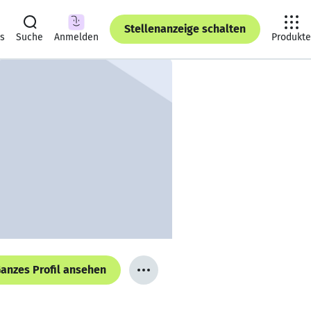
Stellenanzeige schalten
ts
Suche
Anmelden
Produkte
anzes Profil ansehen