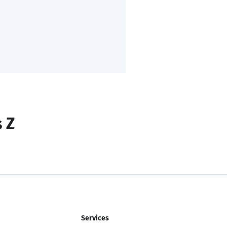
s Z
Services