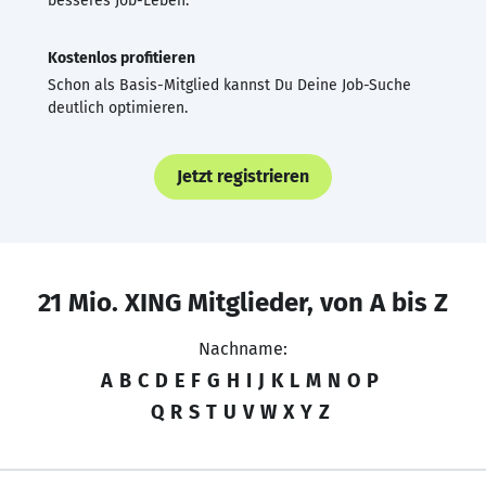
besseres Job-Leben.
Kostenlos profitieren
Schon als Basis-Mitglied kannst Du Deine Job-Suche
deutlich optimieren.
Jetzt registrieren
21 Mio. XING Mitglieder, von A bis Z
Nachname:
A
B
C
D
E
F
G
H
I
J
K
L
M
N
O
P
Q
R
S
T
U
V
W
X
Y
Z