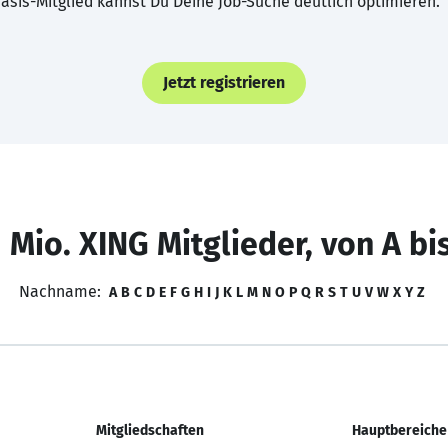
asis-Mitglied kannst Du Deine Job-Suche deutlich optimieren.
Jetzt registrieren
 Mio. XING Mitglieder, von A bi
Nachname:
A
B
C
D
E
F
G
H
I
J
K
L
M
N
O
P
Q
R
S
T
U
V
W
X
Y
Z
Mitgliedschaften
Hauptbereiche