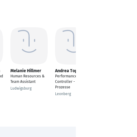
h
Melanie Hillmer
Andrea Topic
Ulf Sander
nd
Human Resources &
Performance
Projektmanager
Team Assistant
Controller - E2E
Bremen
Prozesse
Ludwigsburg
Leonberg