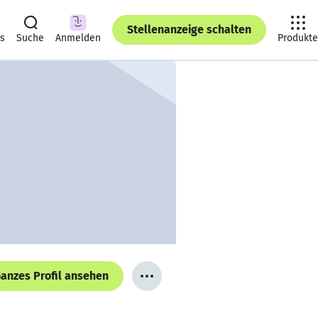
Stellenanzeige schalten
ts
Suche
Anmelden
Produkte
anzes Profil ansehen