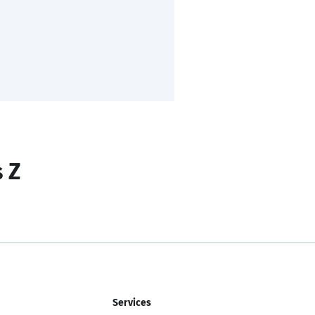
s Z
Services