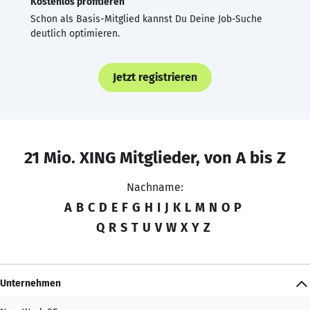
Kostenlos profitieren
Schon als Basis-Mitglied kannst Du Deine Job-Suche
deutlich optimieren.
Jetzt registrieren
21 Mio. XING Mitglieder, von A bis Z
Nachname:
A
B
C
D
E
F
G
H
I
J
K
L
M
N
O
P
Q
R
S
T
U
V
W
X
Y
Z
Unternehmen