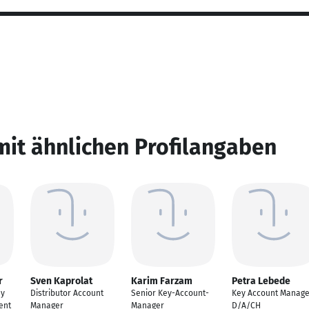
mit ähnlichen Profilangaben
r
Sven Kaprolat
Karim Farzam
Petra Lebede
ey
Distributor Account
Senior Key-Account-
Key Account Manage
ent
Manager
Manager
D/A/CH