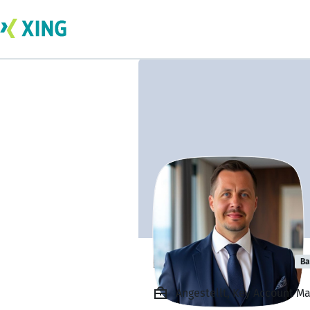
Hendrik Nannig
Ba
Angestellt, Key Account M