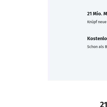
21 Mio. M
Knüpf neue 
Kostenlo
Schon als B
21