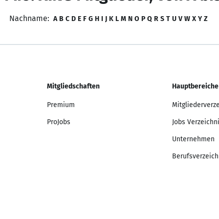
Nachname:
A
B
C
D
E
F
G
H
I
J
K
L
M
N
O
P
Q
R
S
T
U
V
W
X
Y
Z
Mitgliedschaften
Hauptbereiche
Premium
Mitgliederverz
ProJobs
Jobs Verzeichn
Unternehmen
Berufsverzeich