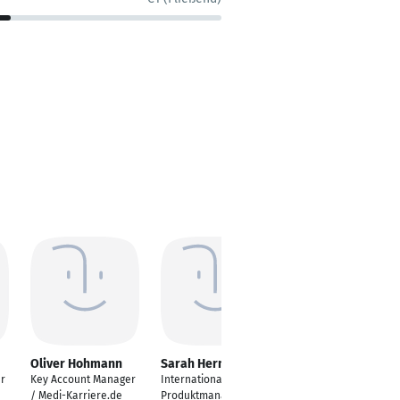
Oliver Hohmann
Sarah Hermanns
Apostolos
Chalkiadis
r
Key Account Manager
Internationaler
Prokurist
/ Medi-Karriere.de
Produktmanager