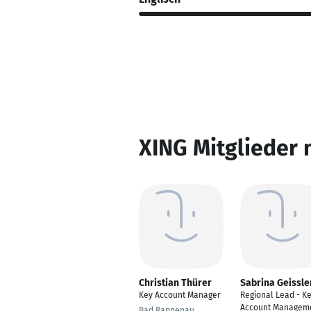
XING Mitglieder 
Christian Thürer
Sabrina Geissle
Key Account Manager
Regional Lead - K
Account Managem
Bad Rappenau