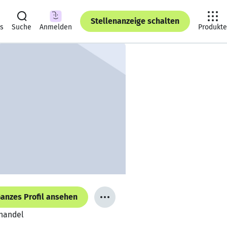
Stellenanzeige schalten
ts
Suche
Anmelden
Produkte
anzes Profil ansehen
ßhandel