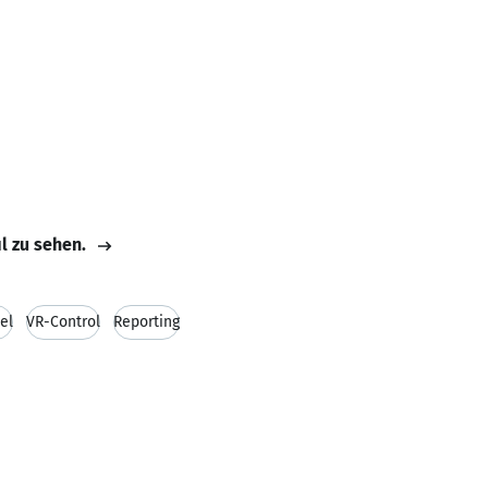
il zu sehen.
el
VR-Control
Reporting