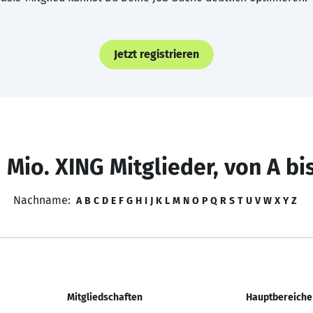
Jetzt registrieren
 Mio. XING Mitglieder, von A bi
Nachname:
A
B
C
D
E
F
G
H
I
J
K
L
M
N
O
P
Q
R
S
T
U
V
W
X
Y
Z
Mitgliedschaften
Hauptbereiche