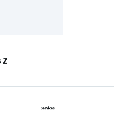
s Z
Services