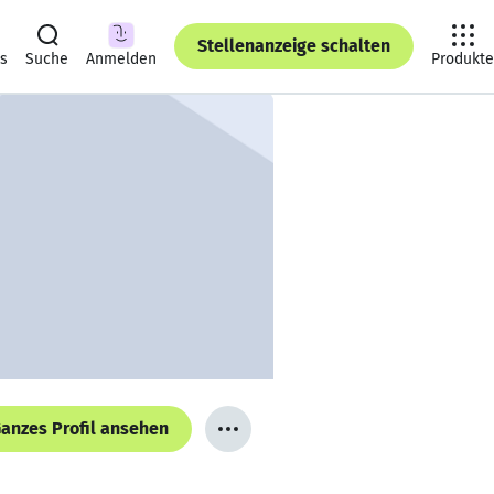
Stellenanzeige schalten
ts
Suche
Anmelden
Produkte
anzes Profil ansehen