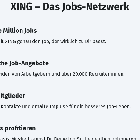
XING – Das Jobs-Netzwerk
 Million Jobs
t XING genau den Job, der wirklich zu Dir passt.
che Job-Angebote
inden von Arbeitgebern und über 20.000 Recruiter·innen.
itglieder
Kontakte und erhalte Impulse für ein besseres Job-Leben.
s profitieren
asis-Mitglied kannst Du Deine Job-Suche deutlich optimieren.