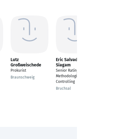
Lutz
Eric Salvador
Josefine Lange
Großweischede
Siagam
Head of Risk
Prokurist
Senior Rating
Controlling
Methodologist/Risk
Braunschweig
Frankfurt am Main
Controlling
Bruchsal