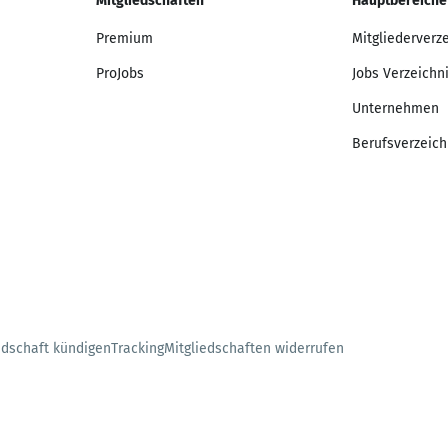
Mitgliedschaften
Hauptbereiche
Premium
Mitgliederverz
ProJobs
Jobs Verzeichn
Unternehmen
Berufsverzeich
edschaft kündigen
Tracking
Mitgliedschaften widerrufen