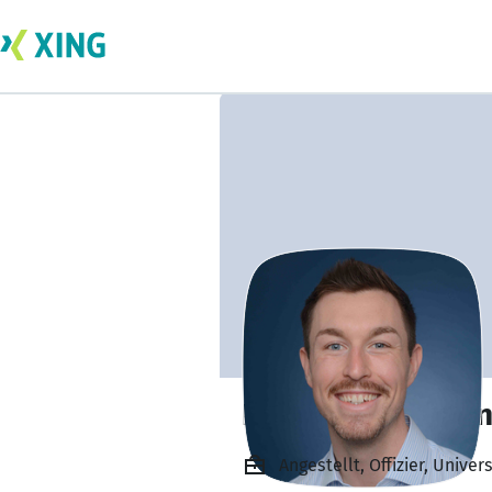
Henning Fluegge
Angestellt, Offizier, Univ