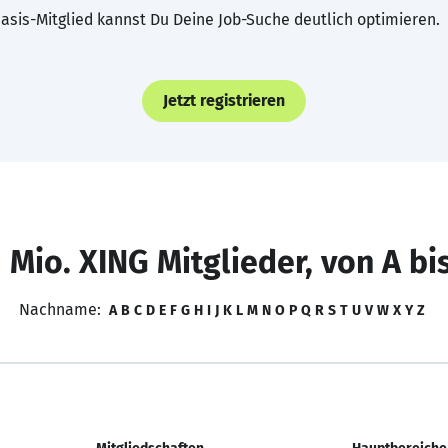
asis-Mitglied kannst Du Deine Job-Suche deutlich optimieren.
Jetzt registrieren
 Mio. XING Mitglieder, von A bi
Nachname:
A
B
C
D
E
F
G
H
I
J
K
L
M
N
O
P
Q
R
S
T
U
V
W
X
Y
Z