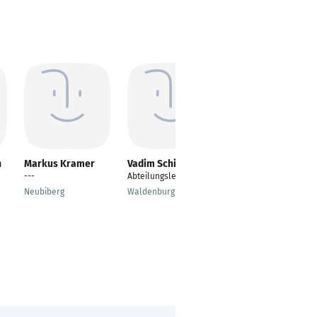
h
Markus Kramer
Vadim Schischov
Stefan Fischer
---
Abteilungsleiter
Leiter
Unternehmenssteuer
Neubiberg
Waldenburg
ung und
Unternehmensentwic
klung
Jena