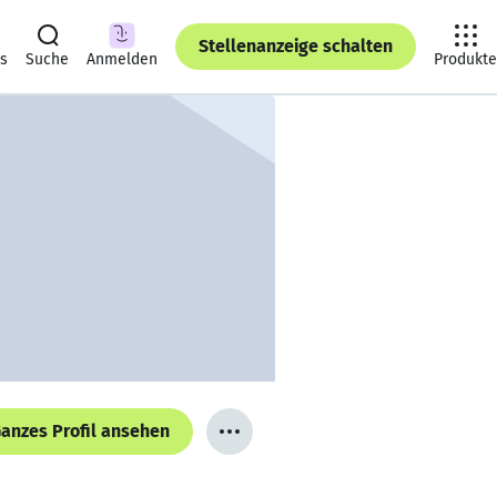
Stellenanzeige schalten
ts
Suche
Anmelden
Produkte
anzes Profil ansehen