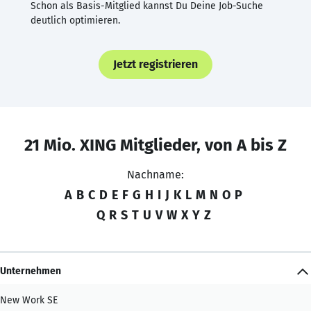
Schon als Basis-Mitglied kannst Du Deine Job-Suche
deutlich optimieren.
Jetzt registrieren
21 Mio. XING Mitglieder, von A bis Z
Nachname:
A
B
C
D
E
F
G
H
I
J
K
L
M
N
O
P
Q
R
S
T
U
V
W
X
Y
Z
Unternehmen
New Work SE