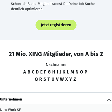
Schon als Basis-Mitglied kannst Du Deine Job-Suche
deutlich optimieren.
Jetzt registrieren
21 Mio. XING Mitglieder, von A bis Z
Nachname:
A
B
C
D
E
F
G
H
I
J
K
L
M
N
O
P
Q
R
S
T
U
V
W
X
Y
Z
Unternehmen
New Work SE