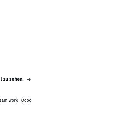
il zu sehen.
eam work
Odoo