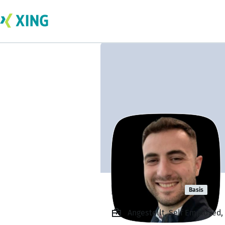
Henri Barçi
Basis
Angestellt, Self Employed