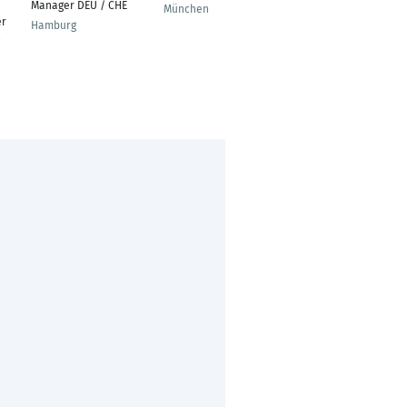
Sales and Marketing
Manager DEU / CHE
München
Manager
er
Hamburg
Simbach am Inn