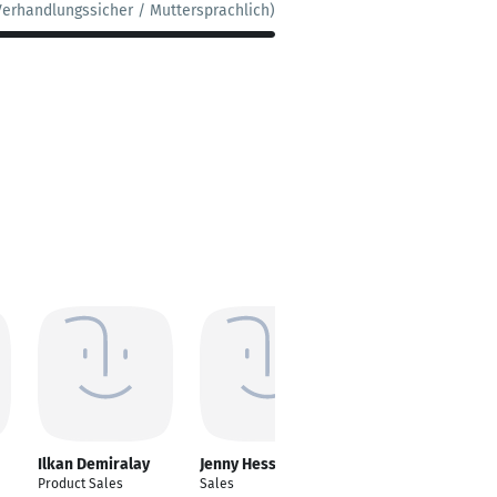
Verhandlungssicher / Muttersprachlich)
Ilkan Demiralay
Jenny Hesse
Hans-Werner
Brödel
Product Sales
Sales