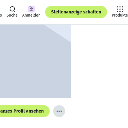
Stellenanzeige schalten
ts
Suche
Anmelden
Produkte
anzes Profil ansehen