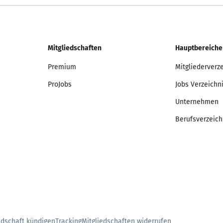
Mitgliedschaften
Hauptbereiche
Premium
Mitgliederverz
ProJobs
Jobs Verzeichn
Unternehmen
Berufsverzeich
edschaft kündigen
Tracking
Mitgliedschaften widerrufen