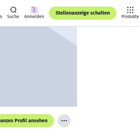
Stellenanzeige schalten
ts
Suche
Anmelden
Produkte
anzes Profil ansehen