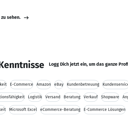
e zu sehen.
Kenntnisse
Logg Dich jetzt ein, um das ganze Prof
keit
E-Commerce
Amazon
eBay
Kundenbetreuung
Kundenservic
ionsfähigkeit
Logistik
Versand
Beratung
Verkauf
Shopware
An
keit
Microsoft Excel
eCommerce-Beratung
E-Commerce Lösungen