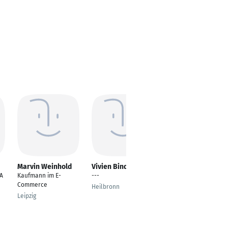
Marvin Weinhold
Vivien Binder
Alice Oppong
A
Kaufmann im E-
---
---
Commerce
Heilbronn
Aachen
Leipzig