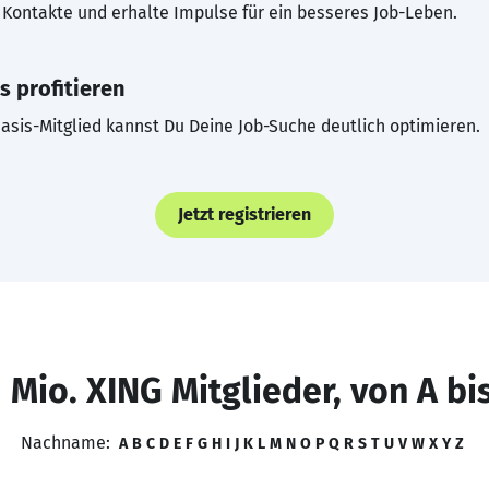
Kontakte und erhalte Impulse für ein besseres Job-Leben.
s profitieren
asis-Mitglied kannst Du Deine Job-Suche deutlich optimieren.
Jetzt registrieren
 Mio. XING Mitglieder, von A bi
Nachname:
A
B
C
D
E
F
G
H
I
J
K
L
M
N
O
P
Q
R
S
T
U
V
W
X
Y
Z