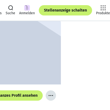
Stellenanzeige schalten
ts
Suche
Anmelden
Produkte
anzes Profil ansehen