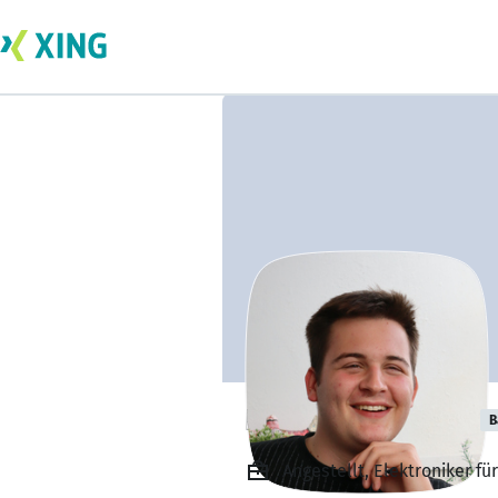
Henrik Augustin
B
Angestellt, Elektroniker fü