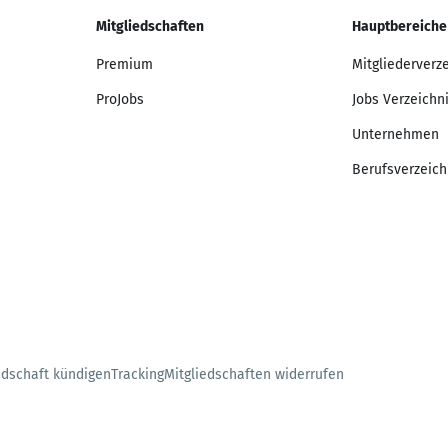
Mitgliedschaften
Hauptbereiche
Premium
Mitgliederverz
ProJobs
Jobs Verzeichn
Unternehmen
Berufsverzeich
edschaft kündigen
Tracking
Mitgliedschaften widerrufen