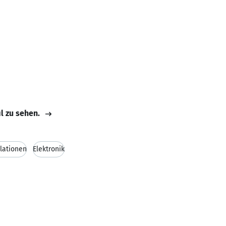
il zu sehen.
llationen
Elektronik