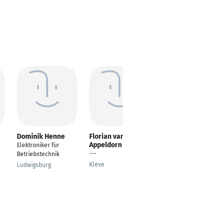
Dominik Henne
Florian van
Arzhang Gheisari
Appeldorn
Dehsheikh
Elektroniker für
---
Experte der
Betriebstechnik
elektronischen
Kleve
Ludwigsburg
Anschlüsse
Düsseldorf