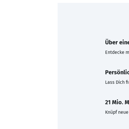
Über eine
Entdecke mi
Persönli
Lass Dich f
21 Mio. M
Knüpf neue 