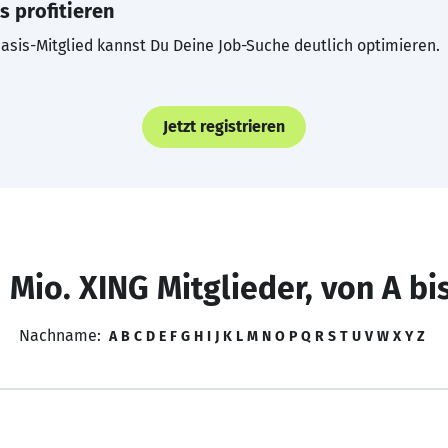
s profitieren
asis-Mitglied kannst Du Deine Job-Suche deutlich optimieren.
Jetzt registrieren
 Mio. XING Mitglieder, von A bi
Nachname:
A
B
C
D
E
F
G
H
I
J
K
L
M
N
O
P
Q
R
S
T
U
V
W
X
Y
Z