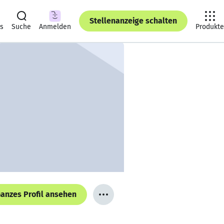
Stellenanzeige schalten
ts
Suche
Anmelden
Produkte
anzes Profil ansehen