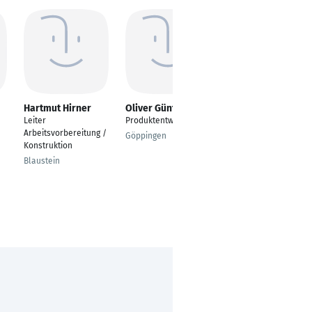
Hartmut Hirner
Oliver Günther
Evrim Sahin
Leiter
Produktentwicklung
Abteilungsleiter
Arbeitsvorbereitung /
Drahterodieren
Göppingen
Konstruktion
Pforzheim
Blaustein