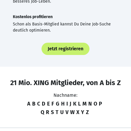
besseres Job-Leben.
Kostenlos profitieren
Schon als Basis-Mitglied kannst Du Deine Job-Suche
deutlich optimieren.
Jetzt registrieren
21 Mio. XING Mitglieder, von A bis Z
Nachname:
A
B
C
D
E
F
G
H
I
J
K
L
M
N
O
P
Q
R
S
T
U
V
W
X
Y
Z