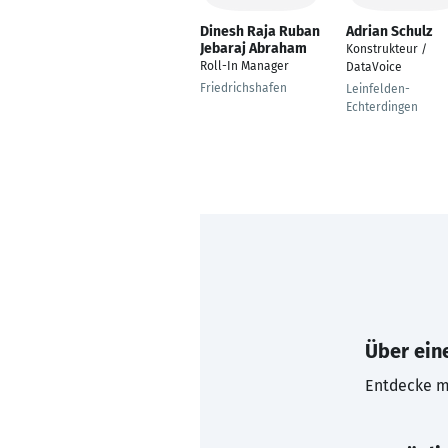
Dinesh Raja Ruban
Adrian Schulz
Jebaraj Abraham
Konstrukteur /
Roll-In Manager
DataVoice
Friedrichshafen
Leinfelden-
Echterdingen
Über eine
Entdecke mi