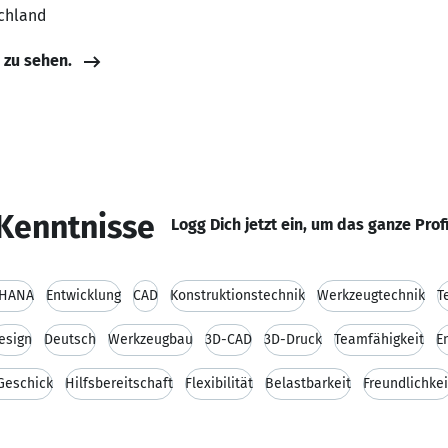
schland
e zu sehen.
Kenntnisse
Logg Dich jetzt ein, um das ganze Prof
4HANA
Entwicklung
CAD
Konstruktionstechnik
Werkzeugtechnik
T
esign
Deutsch
Werkzeugbau
3D-CAD
3D-Druck
Teamfähigkeit
E
Geschick
Hilfsbereitschaft
Flexibilität
Belastbarkeit
Freundlichkei