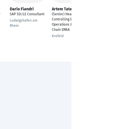
Dario Fiandri
Artem Tatarynskyy
Mihir Kanole
r
SAP SD/LE Consultant
(Senior) Head of
Design and Project
Controlling Business
Lead, SAE formula
Ludwigshafen am
Operations & Supply
Team
Rhein
Chain EMEA
Ludwigshafen am
Krefeld
Rhein