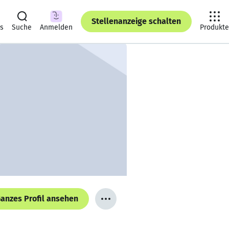
Stellenanzeige schalten
ts
Suche
Anmelden
Produkte
anzes Profil ansehen