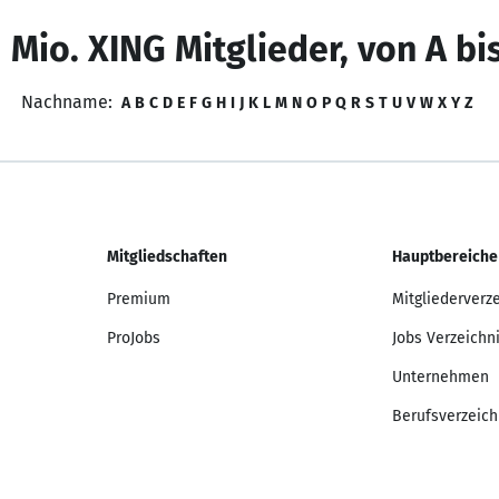
 Mio. XING Mitglieder, von A bi
Nachname:
A
B
C
D
E
F
G
H
I
J
K
L
M
N
O
P
Q
R
S
T
U
V
W
X
Y
Z
Mitgliedschaften
Hauptbereiche
Premium
Mitgliederverz
ProJobs
Jobs Verzeichn
Unternehmen
Berufsverzeich