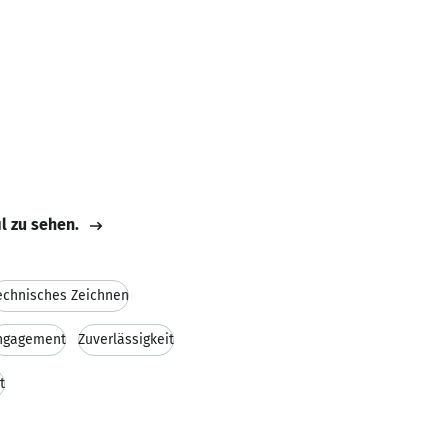
il zu sehen.
echnisches Zeichnen
ngagement
Zuverlässigkeit
t