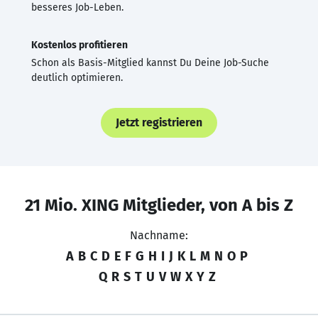
besseres Job-Leben.
Kostenlos profitieren
Schon als Basis-Mitglied kannst Du Deine Job-Suche
deutlich optimieren.
Jetzt registrieren
21 Mio. XING Mitglieder, von A bis Z
Nachname:
A
B
C
D
E
F
G
H
I
J
K
L
M
N
O
P
Q
R
S
T
U
V
W
X
Y
Z