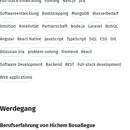
Full-Stack-Entwicklung
Führung
Next.js
Jira
Softwareentwicklung
Bootstrapping
MongoDB
Wasserbedarf
Intuition
Kreativität
Partnerschaft
Node.js
Laravel
NoSQL
Angular
React Native
JavaScript
TypeScript
SQL
CSS
Git
Atlassian Jira
problem-solving
Frontend
React
Software Development
Backend
REST
Full-stack development
Web applications
Werdegang
Berufserfahrung von Hichem Bouallegue