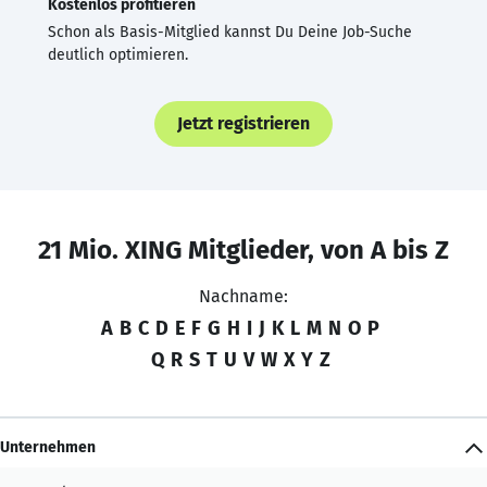
Kostenlos profitieren
Schon als Basis-Mitglied kannst Du Deine Job-Suche
deutlich optimieren.
Jetzt registrieren
21 Mio. XING Mitglieder, von A bis Z
Nachname:
A
B
C
D
E
F
G
H
I
J
K
L
M
N
O
P
Q
R
S
T
U
V
W
X
Y
Z
Unternehmen