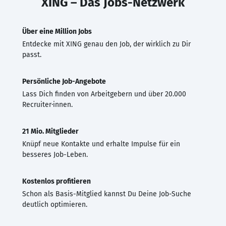
XING – Das Jobs-Netzwerk
Über eine Million Jobs
Entdecke mit XING genau den Job, der wirklich zu Dir
passt.
Persönliche Job-Angebote
Lass Dich finden von Arbeitgebern und über 20.000
Recruiter·innen.
21 Mio. Mitglieder
Knüpf neue Kontakte und erhalte Impulse für ein
besseres Job-Leben.
Kostenlos profitieren
Schon als Basis-Mitglied kannst Du Deine Job-Suche
deutlich optimieren.