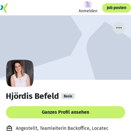
Job posten
Anmelden
Hjördis Befeld
Basis
Ganzes Profil ansehen
Angestellt, Teamleiterin Backoffice, Locatec