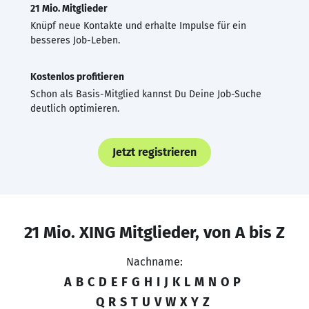
21 Mio. Mitglieder
Knüpf neue Kontakte und erhalte Impulse für ein
besseres Job-Leben.
Kostenlos profitieren
Schon als Basis-Mitglied kannst Du Deine Job-Suche
deutlich optimieren.
Jetzt registrieren
21 Mio. XING Mitglieder, von A bis Z
Nachname:
A
B
C
D
E
F
G
H
I
J
K
L
M
N
O
P
Q
R
S
T
U
V
W
X
Y
Z