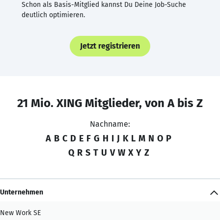
Schon als Basis-Mitglied kannst Du Deine Job-Suche
deutlich optimieren.
Jetzt registrieren
21 Mio. XING Mitglieder, von A bis Z
Nachname:
A
B
C
D
E
F
G
H
I
J
K
L
M
N
O
P
Q
R
S
T
U
V
W
X
Y
Z
Unternehmen
New Work SE