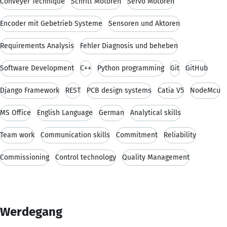
Conveyer Technique
Schritt Motoren
Servo Motoren
Encoder mit Gebetrieb Systeme
Sensoren und Aktoren
Requirements Analysis
Fehler Diagnosis und beheben
Software Development
C++
Python programming
Git
GitHub
Django Framework
REST
PCB design systems
Catia V5
NodeMcu
MS Office
English Language
German
Analytical skills
Team work
Communication skills
Commitment
Reliability
Commissioning
Control technology
Quality Management
Werdegang