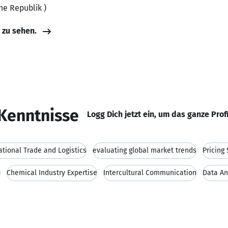
che Republik )
e zu sehen.
Kenntnisse
Logg Dich jetzt ein, um das ganze Prof
ational Trade and Logistics
evaluating global market trends
Pricing 
s
Chemical Industry Expertise
Intercultural Communication
Data An