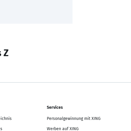
s Z
Services
eichnis
Personalgewinnung mit XING
is
Werben auf XING