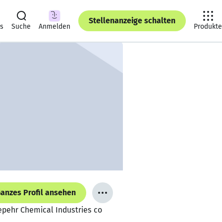
Stellenanzeige schalten
ts
Suche
Anmelden
Produkte
anzes Profil ansehen
epehr Chemical Industries co