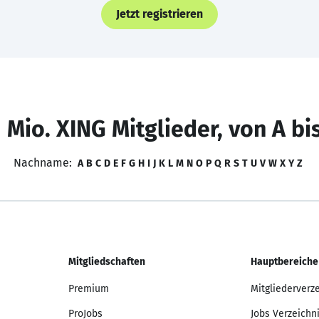
Jetzt registrieren
 Mio. XING Mitglieder, von A bi
Nachname:
A
B
C
D
E
F
G
H
I
J
K
L
M
N
O
P
Q
R
S
T
U
V
W
X
Y
Z
Mitgliedschaften
Hauptbereiche
Premium
Mitgliederverz
ProJobs
Jobs Verzeichn