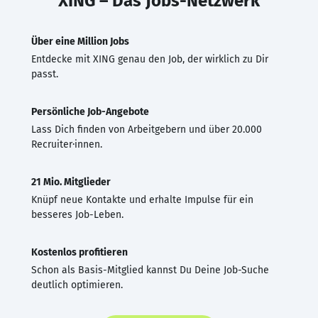
XING – Das Jobs-Netzwerk
Über eine Million Jobs
Entdecke mit XING genau den Job, der wirklich zu Dir
passt.
Persönliche Job-Angebote
Lass Dich finden von Arbeitgebern und über 20.000
Recruiter·innen.
21 Mio. Mitglieder
Knüpf neue Kontakte und erhalte Impulse für ein
besseres Job-Leben.
Kostenlos profitieren
Schon als Basis-Mitglied kannst Du Deine Job-Suche
deutlich optimieren.