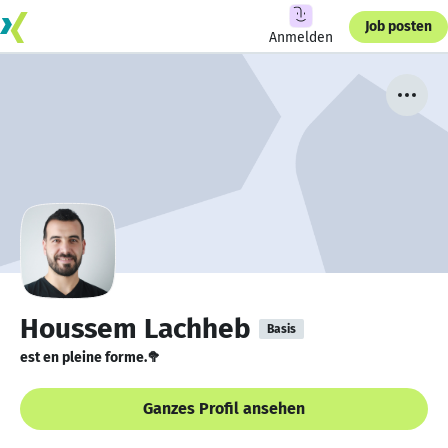
Job posten
Anmelden
Houssem Lachheb
Basis
est en pleine forme.🥦
Ganzes Profil ansehen