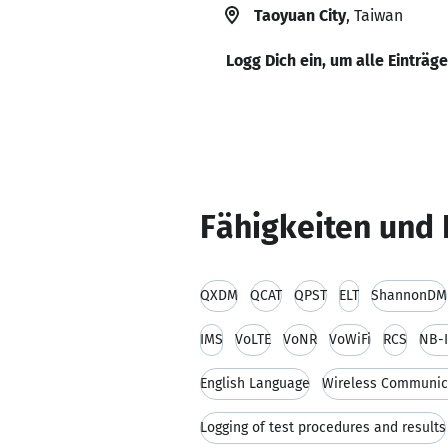
Taoyuan City
, Taiwan
Logg Dich ein, um alle Einträg
Fähigkeiten und 
QXDM
QCAT
QPST
ELT
ShannonDM
IMS
VoLTE
VoNR
VoWiFi
RCS
NB-
English Language
Wireless Communic
Logging of test procedures and results