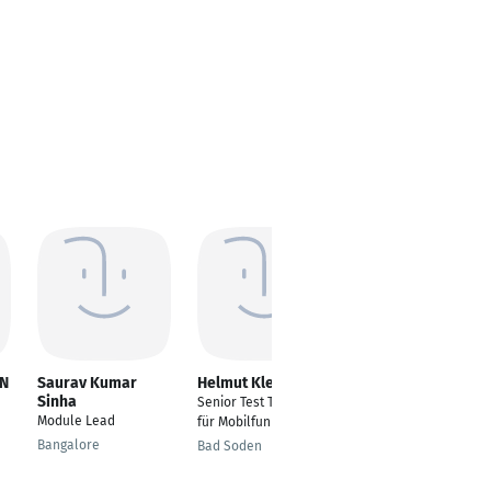
AN
Saurav Kumar
Helmut Klein
arvind yadav
Sinha
Senior Test Techniker
---
Module Lead
für Mobilfunkgeräte
Hyderabad
Bangalore
Bad Soden