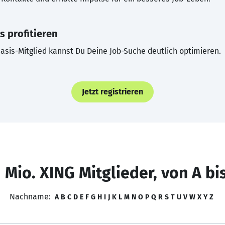
s profitieren
asis-Mitglied kannst Du Deine Job-Suche deutlich optimieren.
Jetzt registrieren
 Mio. XING Mitglieder, von A bi
Nachname:
A
B
C
D
E
F
G
H
I
J
K
L
M
N
O
P
Q
R
S
T
U
V
W
X
Y
Z