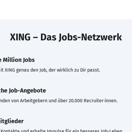
XING – Das Jobs-Netzwerk
 Million Jobs
t XING genau den Job, der wirklich zu Dir passt.
che Job-Angebote
inden von Arbeitgebern und über 20.000 Recruiter·innen.
itglieder
Kontakte und erhalte Impulse für ein besseres Job-Leben.