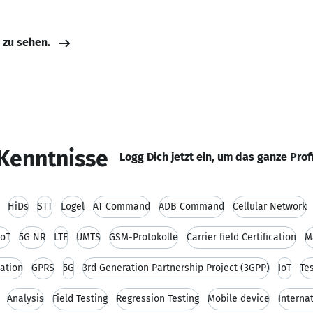
e zu sehen.
Kenntnisse
Logg Dich jetzt ein, um das ganze Prof
HiDs
STT
Logel
AT Command
ADB Command
Cellular Network
IoT
5G NR
LTE
UMTS
GSM-Protokolle
Carrier field Certification
M
ation
GPRS
5G
3rd Generation Partnership Project (3GPP)
IoT
Te
Analysis
Field Testing
Regression Testing
Mobile device
Interna