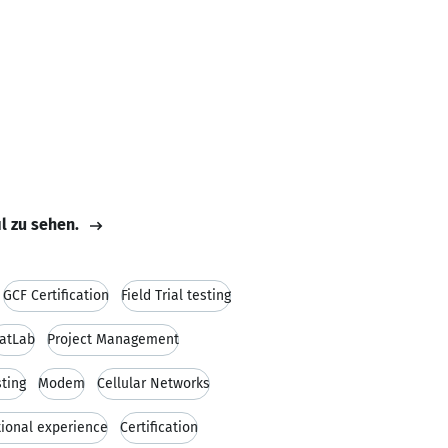
il zu sehen.
GCF Certification
Field Trial testing
atLab
Project Management
sting
Modem
Cellular Networks
tional experience
Certification