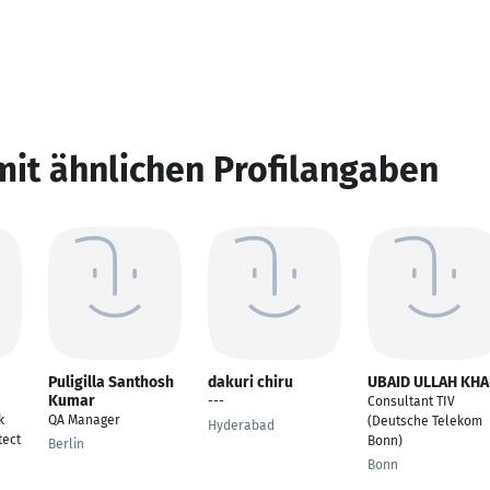
mit ähnlichen Profilangaben
Puligilla Santhosh
dakuri chiru
UBAID ULLAH KH
Kumar
---
Consultant TIV
k
QA Manager
(Deutsche Telekom
Hyderabad
tect
Bonn)
Berlin
Bonn