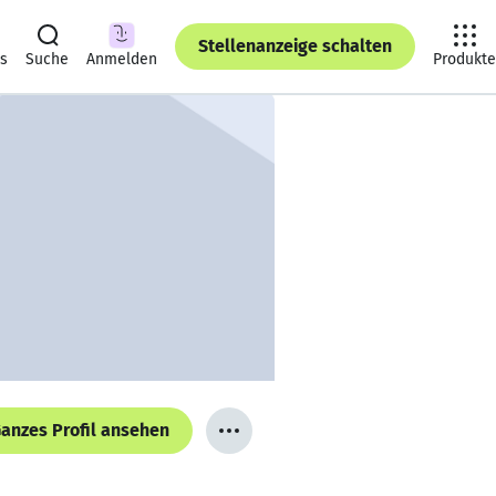
Stellenanzeige schalten
ts
Suche
Anmelden
Produkte
anzes Profil ansehen