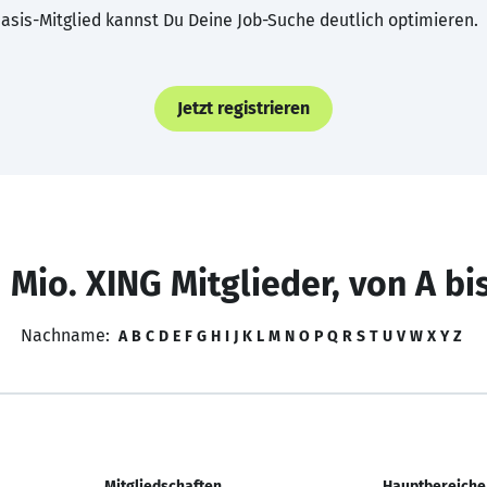
asis-Mitglied kannst Du Deine Job-Suche deutlich optimieren.
Jetzt registrieren
 Mio. XING Mitglieder, von A bi
Nachname:
A
B
C
D
E
F
G
H
I
J
K
L
M
N
O
P
Q
R
S
T
U
V
W
X
Y
Z
Mitgliedschaften
Hauptbereiche