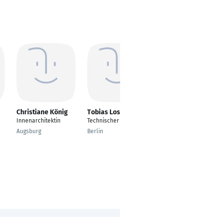
Christiane König
Tobias Losch
Michael
Bickendorff
Innenarchitektin
Technischer Leiter
Umweltingenieurwiss
Augsburg
Berlin
enschaften
Calgary