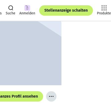
Stellenanzeige schalten
ts
Suche
Anmelden
Produkte
anzes Profil ansehen