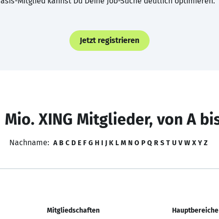
asis-Mitglied kannst Du Deine Job-Suche deutlich optimieren.
Jetzt registrieren
 Mio. XING Mitglieder, von A bi
Nachname:
A
B
C
D
E
F
G
H
I
J
K
L
M
N
O
P
Q
R
S
T
U
V
W
X
Y
Z
Mitgliedschaften
Hauptbereiche