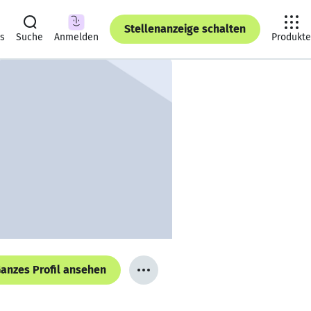
Stellenanzeige schalten
ts
Suche
Anmelden
Produkte
anzes Profil ansehen