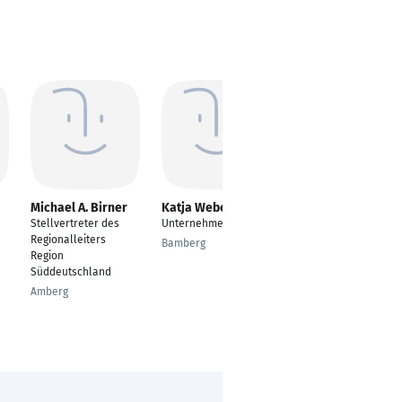
Michael A. Birner
Katja Weber
Rainer Burwinkel
Stellvertreter des
Unternehmerin
Geschäftsführer Süd-
Regionalleiters
West und Süd
Bamberg
Region
www.burwinkel-
Süddeutschland
krueger.de
Amberg