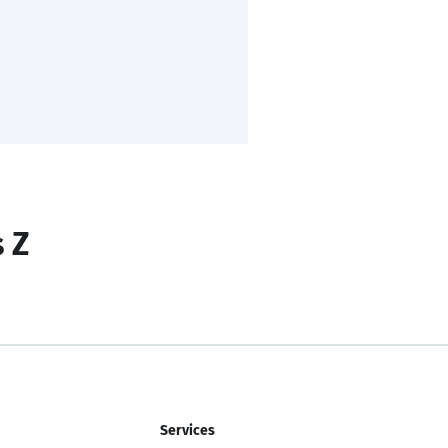
s Z
Services