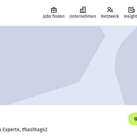
Jobs finden
Unternehmen
Netzwerk
Insigh
G
a Experte, #hashtag42