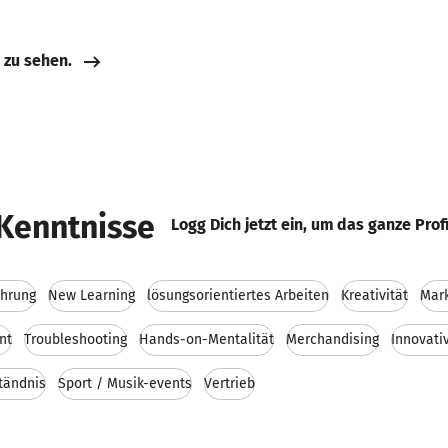
e zu sehen.
Kenntnisse
Logg Dich jetzt ein, um das ganze Prof
ahrung
New Learning
lösungsorientiertes Arbeiten
Kreativität
Mark
nt
Troubleshooting
Hands-on-Mentalität
Merchandising
Innovati
tändnis
Sport / Musik-events
Vertrieb