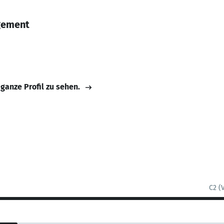
gement
 ganze Profil zu sehen.
C2 (