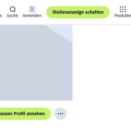
Stellenanzeige schalten
ts
Suche
Anmelden
Produkte
anzes Profil ansehen