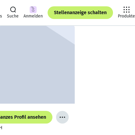
Stellenanzeige schalten
ts
Suche
Anmelden
Produkte
anzes Profil ansehen
bH