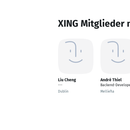
XING Mitglieder 
Liu Cheng
André Thiel
---
Backend-Develop
Dublin
Mellieħa