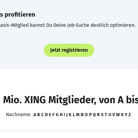
s profitieren
asis-Mitglied kannst Du Deine Job-Suche deutlich optimieren.
Jetzt registrieren
 Mio. XING Mitglieder, von A bi
Nachname:
A
B
C
D
E
F
G
H
I
J
K
L
M
N
O
P
Q
R
S
T
U
V
W
X
Y
Z