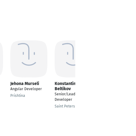
Jehona Murseli
Konstantin
Ali Karimi
Beltikov
Angular Developer
---
Senior/Lead Software
Prishtina
Wroclaw
Developer
Saint Petersburg