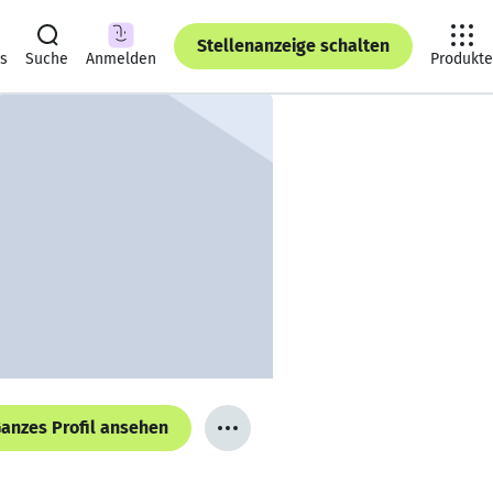
Stellenanzeige schalten
ts
Suche
Anmelden
Produkte
anzes Profil ansehen