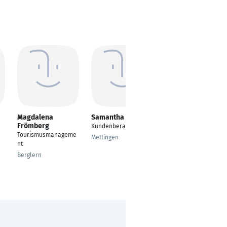
Magdalena
Samantha Robson
Kerstin Klingsporn
Frömberg
Kundenberater
Travel Agent Business
Tourismusmanageme
Travel
Mettingen
nt
München
Berglern