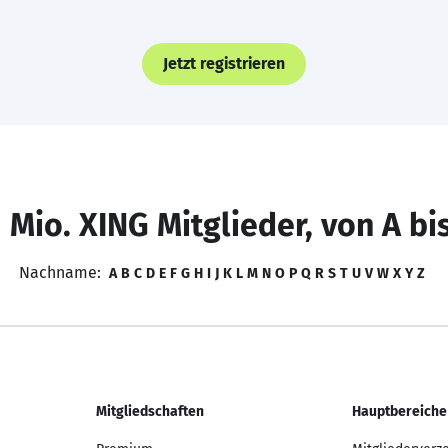
Jetzt registrieren
 Mio. XING Mitglieder, von A bi
Nachname:
A
B
C
D
E
F
G
H
I
J
K
L
M
N
O
P
Q
R
S
T
U
V
W
X
Y
Z
Mitgliedschaften
Hauptbereiche