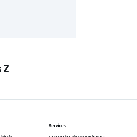
s Z
Services