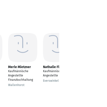
Merle Mietzner
Nathalie Flament
Sylvia Bublitz
Kaufmännische
Kaufmännische
Kaufmännische
Angestellte
Angestellte
Angestellte
Finanzbuchhaltung
Everswinkel
Laatzen
Wallenhorst