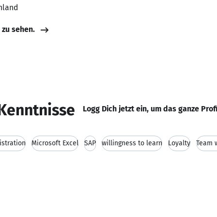
hland
e zu sehen.
Kenntnisse
Logg Dich jetzt ein, um das ganze Prof
istration
Microsoft Excel
SAP
willingness to learn
Loyalty
Team 