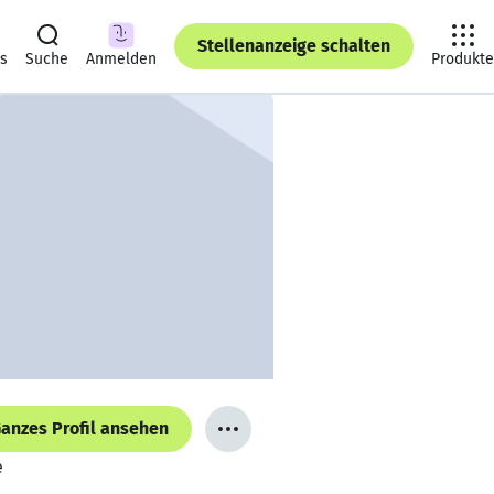
Stellenanzeige schalten
ts
Suche
Anmelden
Produkte
anzes Profil ansehen
e