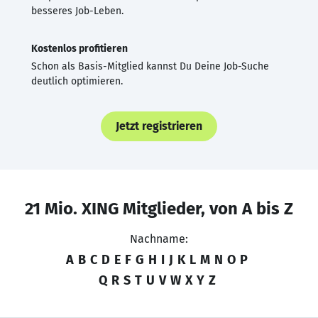
besseres Job-Leben.
Kostenlos profitieren
Schon als Basis-Mitglied kannst Du Deine Job-Suche
deutlich optimieren.
Jetzt registrieren
21 Mio. XING Mitglieder, von A bis Z
Nachname:
A
B
C
D
E
F
G
H
I
J
K
L
M
N
O
P
Q
R
S
T
U
V
W
X
Y
Z