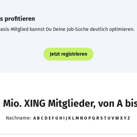
s profitieren
asis-Mitglied kannst Du Deine Job-Suche deutlich optimieren.
Jetzt registrieren
 Mio. XING Mitglieder, von A bi
Nachname:
A
B
C
D
E
F
G
H
I
J
K
L
M
N
O
P
Q
R
S
T
U
V
W
X
Y
Z