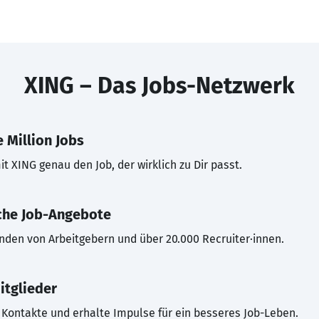
XING – Das Jobs-Netzwerk
 Million Jobs
t XING genau den Job, der wirklich zu Dir passt.
che Job-Angebote
inden von Arbeitgebern und über 20.000 Recruiter·innen.
itglieder
Kontakte und erhalte Impulse für ein besseres Job-Leben.