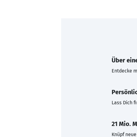
Über eine
Entdecke mi
Persönli
Lass Dich f
21 Mio. M
Knüpf neue 