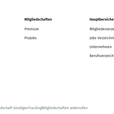
Mitgliedschaften
Hauptbereiche
Premium
Mitgliederverz
ProJobs
Jobs Verzeichn
Unternehmen
Berufsverzeich
edschaft kündigen
Tracking
Mitgliedschaften widerrufen