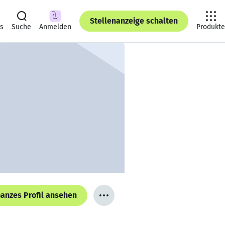
Stellenanzeige schalten
ts
Suche
Anmelden
Produkte
anzes Profil ansehen