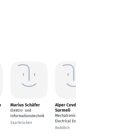
u
Marius Schäfer
Alper Cevdet
Rei Haskaj
Surmeli
Elektro- und
---
Mechatronics /
Informationstechnik
München
Electrical Engineering
Saarbrücken
Redditch