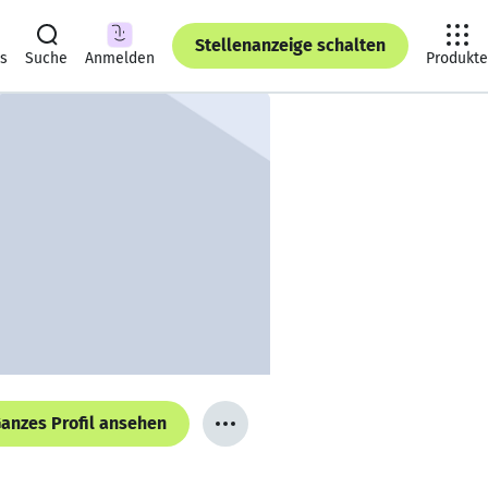
Stellenanzeige schalten
ts
Suche
Anmelden
Produkte
anzes Profil ansehen