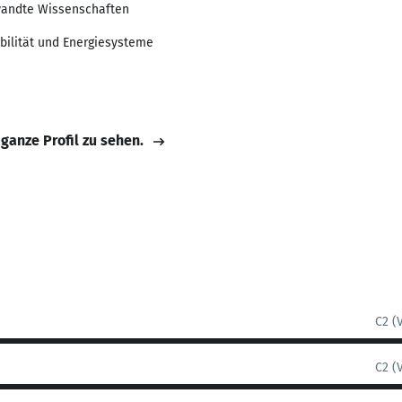
wandte Wissenschaften
obilität und Energiesysteme
 ganze Profil zu sehen.
C2 (
C2 (