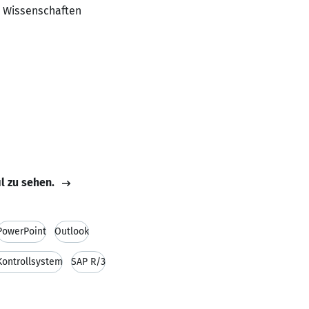
e Wissenschaften
il zu sehen.
PowerPoint
Outlook
Kontrollsystem
SAP R/3