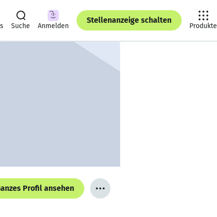
Stellenanzeige schalten
ts
Suche
Anmelden
Produkte
anzes Profil ansehen