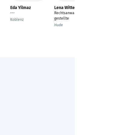
Eda Yilmaz
Lena Witte
Maria Sportaro-
Anaam
---
Rechtsanwaltsfachan
Sachbearbeiterin
gestellte
Koblenz
Treasury
Hude
Lüdenscheid