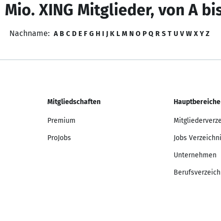
 Mio. XING Mitglieder, von A bi
Nachname:
A
B
C
D
E
F
G
H
I
J
K
L
M
N
O
P
Q
R
S
T
U
V
W
X
Y
Z
Mitgliedschaften
Hauptbereiche
Premium
Mitgliederverz
ProJobs
Jobs Verzeichn
Unternehmen
Berufsverzeich