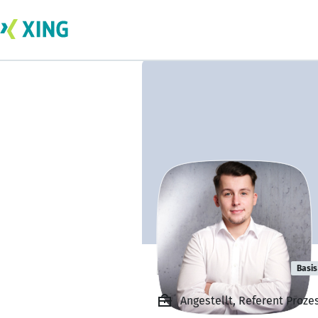
Idris Mahmudi
Basis
Angestellt, Referent Proz