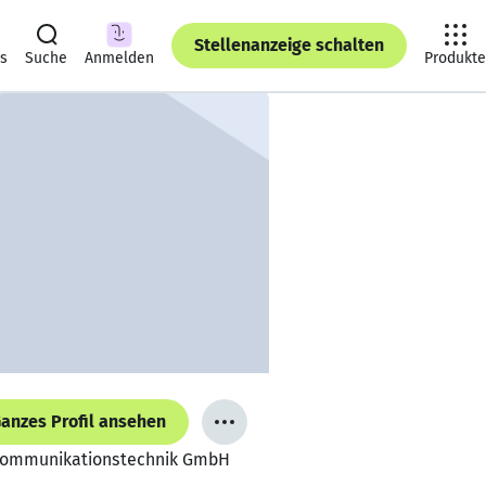
Stellenanzeige schalten
ts
Suche
Anmelden
Produkte
anzes Profil ansehen
B Kommunikationstechnik GmbH