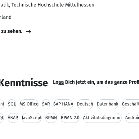
matik, Technische Hochschule Mittelhessen
hland
e zu sehen.
Kenntnisse
Logg Dich jetzt ein, um das ganze Prof
nt
SQL
MS Office
SAP
SAP HANA
Deutsch
Datenbank
Geschäf
QL
ABAP
JavaScript
BPMN
BPMN 2.0
Aktivitätsdiagramm
Androi