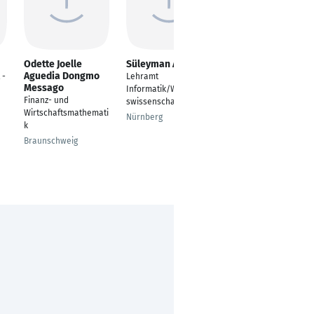
Odette Joelle
Süleyman Atar
Anna Dorschel
Aguedia Dongmo
 -
Lehramt
Anforderungsmanage
Messago
Informatik/Wirtschaft
ment (im
Finanz- und
swissenschaften
Projekteinsatz bei
Wirtschaftsmathemati
Komm.ONE)
Nürnberg
k
Stuttgart
Braunschweig