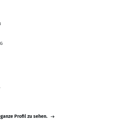
3
AG
r
 ganze Profil zu sehen.