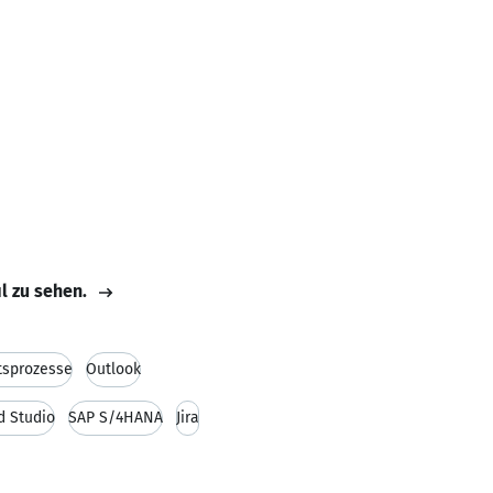
il zu sehen.
tsprozesse
Outlook
d Studio
SAP S/4HANA
Jira