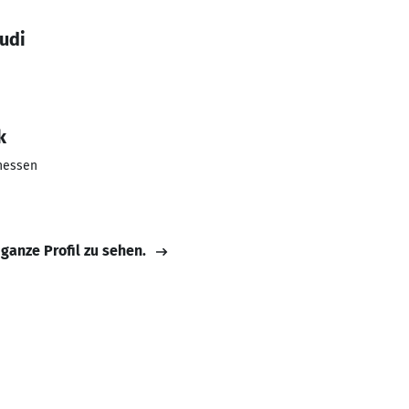
udi
k
hessen
 ganze Profil zu sehen.