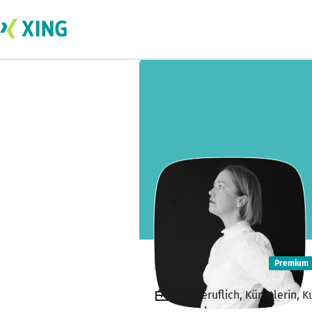
Iduna Imiela
Premium
Freiberuflich, Künstlerin, K