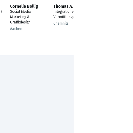
Cornelia Bollig
Thomas A. Jeschke
Borna Matosic
 /
Social Media
Integrations- und
Produzent für
Marketing &
Vermittlungscoach
audiovisuelle Medien
Grafikdesign
Chemnitz
Leverkusen
Aachen