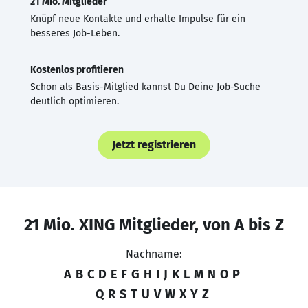
21 Mio. Mitglieder
Knüpf neue Kontakte und erhalte Impulse für ein
besseres Job-Leben.
Kostenlos profitieren
Schon als Basis-Mitglied kannst Du Deine Job-Suche
deutlich optimieren.
Jetzt registrieren
21 Mio. XING Mitglieder, von A bis Z
Nachname:
A
B
C
D
E
F
G
H
I
J
K
L
M
N
O
P
Q
R
S
T
U
V
W
X
Y
Z