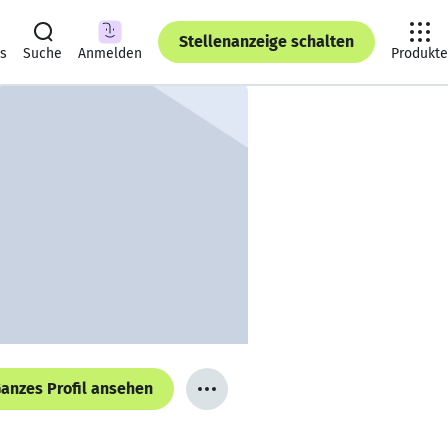
Stellenanzeige schalten
ts
Suche
Anmelden
Produkte
anzes Profil ansehen