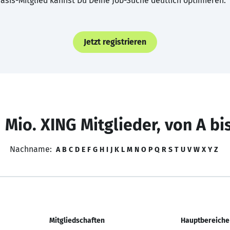
asis-Mitglied kannst Du Deine Job-Suche deutlich optimieren.
Jetzt registrieren
 Mio. XING Mitglieder, von A bi
Nachname:
A
B
C
D
E
F
G
H
I
J
K
L
M
N
O
P
Q
R
S
T
U
V
W
X
Y
Z
Mitgliedschaften
Hauptbereiche