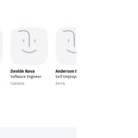
Davide Nava
Anderson Barcelos
Matthias Jauernig
Software Engineer
Self Employed
Senior
Softwareentwickler
Caslano
Serra
(Full Stack)
Friedberg