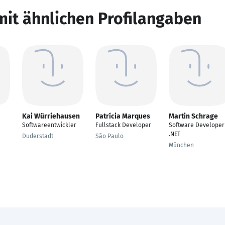
mit ähnlichen Profilangaben
Kai Würriehausen
Patrícia Marques
Martin Schrage
Softwareentwickler
Fullstack Developer
Software Developer
.NET
Duderstadt
São Paulo
München