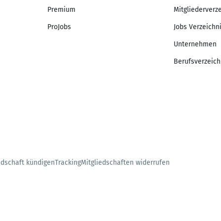
Premium
Mitgliederverz
ProJobs
Jobs Verzeichn
Unternehmen
Berufsverzeich
edschaft kündigen
Tracking
Mitgliedschaften widerrufen