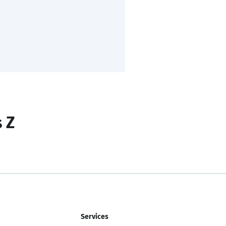
s Z
Services