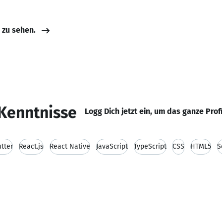
e zu sehen.
Kenntnisse
Logg Dich jetzt ein, um das ganze Prof
utter
React.js
React Native
JavaScript
TypeScript
CSS
HTML5
S