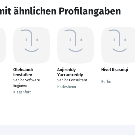
mit ähnlichen Profilangaben
Oleksandr
Anjireddy
Hivel Krasniqi
Ievstafiev
Yarramreddy
---
Senior Software
Senior Consultant
Berlin
Engineer
Hildesheim
Klagenfurt