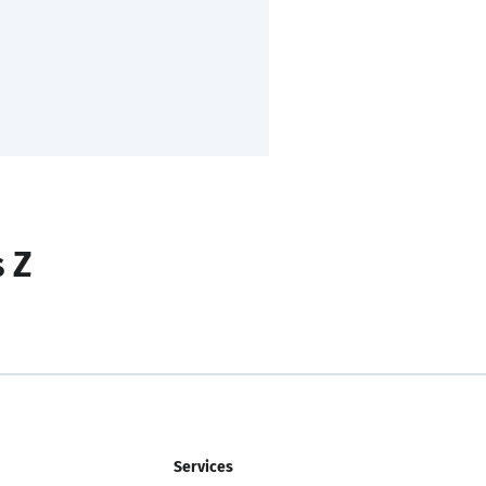
s Z
Services