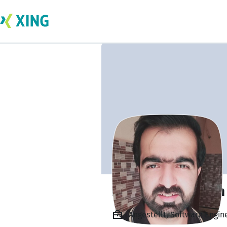
Ihsanullah Shaikh
Angestellt, Software Engine