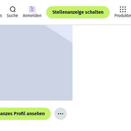
Stellenanzeige schalten
ts
Suche
Anmelden
Produkte
anzes Profil ansehen