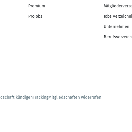
Premium
Mitgliederverz
ProJobs
Jobs Verzeichn
Unternehmen
Berufsverzeich
edschaft kündigen
Tracking
Mitgliedschaften widerrufen