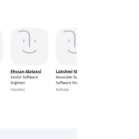
Ehssan Alatassi
Lakshmi Shaw
Jonas
Zuberbuehler
Senior Software
Associate Senior
Senior Software
Engineer
Software Engineer
Engineer
Istanbul
Kolkata
Regensdorf