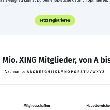
asis-Mitglied kannst Du Deine Job-Suche deutlich optimieren.
Jetzt registrieren
 Mio. XING Mitglieder, von A bi
Nachname:
A
B
C
D
E
F
G
H
I
J
K
L
M
N
O
P
Q
R
S
T
U
V
W
X
Y
Z
Mitgliedschaften
Hauptbereiche