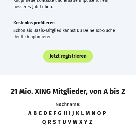
Knüpf neue Kontakte und erhalte Impulse für ein
besseres Job-Leben.
Kostenlos profitieren
Schon als Basis-Mitglied kannst Du Deine Job-Suche
deutlich optimieren.
Jetzt registrieren
21 Mio. XING Mitglieder, von A bis Z
Nachname:
A
B
C
D
E
F
G
H
I
J
K
L
M
N
O
P
Q
R
S
T
U
V
W
X
Y
Z