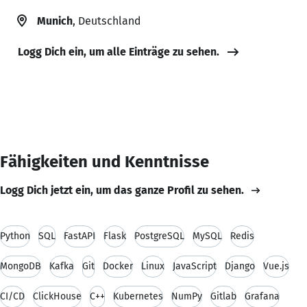
Munich
, Deutschland
Logg Dich ein, um alle Einträge zu sehen.
Fähigkeiten und Kenntnisse
Logg Dich jetzt ein, um das ganze Profil zu sehen.
Python
SQL
FastAPI
Flask
PostgreSQL
MySQL
Redis
MongoDB
Kafka
Git
Docker
Linux
JavaScript
Django
Vue.js
CI/CD
ClickHouse
C++
Kubernetes
NumPy
Gitlab
Grafana