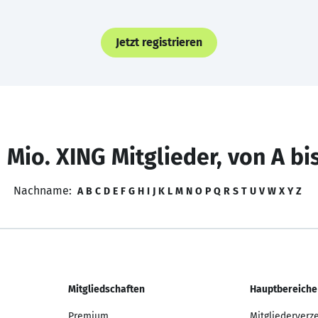
Jetzt registrieren
 Mio. XING Mitglieder, von A bi
Nachname:
A
B
C
D
E
F
G
H
I
J
K
L
M
N
O
P
Q
R
S
T
U
V
W
X
Y
Z
Mitgliedschaften
Hauptbereiche
Premium
Mitgliederverz