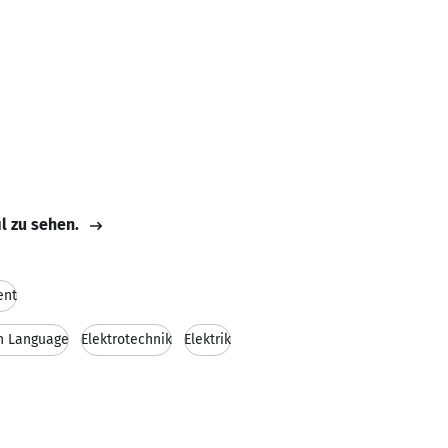
il zu sehen.
ent
sh Language
Elektrotechnik
Elektrik