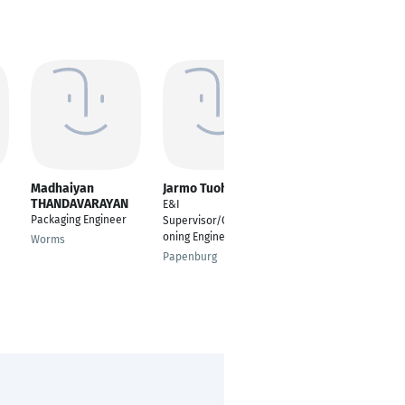
Madhaiyan
Jarmo Tuohimaa
Patrick Foegel
THANDAVARAYAN
E&I
Commissioning
Packaging Engineer
Supervisor/Commissi
Engineer
oning Engineer
Worms
BERGHEIM
Papenburg