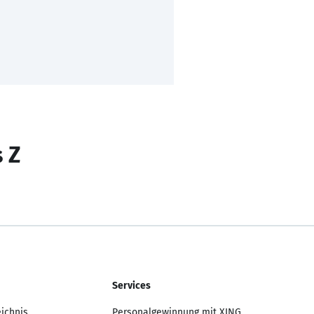
s Z
Services
eichnis
Personalgewinnung mit XING