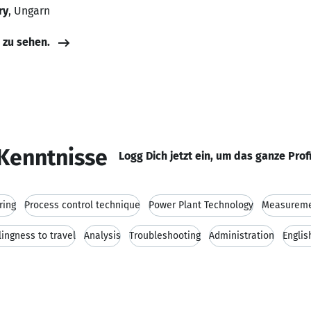
ry
, Ungarn
e zu sehen.
Kenntnisse
Logg Dich jetzt ein, um das ganze Prof
ring
Process control technique
Power Plant Technology
Measurem
lingness to travel
Analysis
Troubleshooting
Administration
Engli