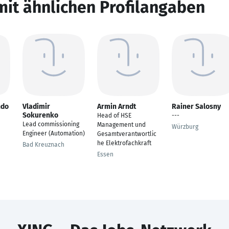
mit ähnlichen Profilangaben
ndo
Vladimir
Armin Arndt
Rainer Salosny
Sokurenko
Head of HSE
---
Lead commissioning
Management und
Würzburg
Engineer (Automation)
Gesamtverantwortlic
he Elektrofachkraft
Bad Kreuznach
Essen