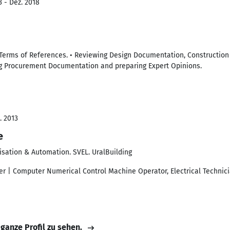
3 - Dez. 2018
Terms of References. • Reviewing Design Documentation, Construction
ng Procurement Documentation and preparing Expert Opinions.
. 2013
e
sation & Automation. SVEL. UralBuilding
r | Computer Numerical Control Machine Operator, Electrical Technicia
 ganze Profil zu sehen.