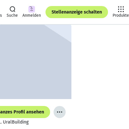
Stellenanzeige schalten
ts
Suche
Anmelden
Produkte
anzes Profil ansehen
. UralBuilding