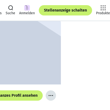
Stellenanzeige schalten
ts
Suche
Anmelden
Produkte
anzes Profil ansehen