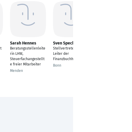
Sarah Hennes
Sven Speckmann
Christina Gelber
t
Beratungsstellenleite
Stellvertretender
Steuerfachangestellt
rin LHW,
Leiter der
e
Steuerfachangestellt
Finanzbuchhaltung
Koblenz
e freier Mitarbeiter
Bonn
Menden