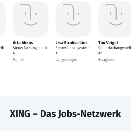
Arta Akkus
Lisa Strohschänk
Tim Veigel
llt
Steuerfachangestellt
Steuerfachangestellt
Steuerfachangestell
n
e
e
er
Munich
Langenhagen
Besigheim
XING – Das Jobs-Netzwerk