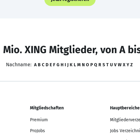
 Mio. XING Mitglieder, von A bi
Nachname:
A
B
C
D
E
F
G
H
I
J
K
L
M
N
O
P
Q
R
S
T
U
V
W
X
Y
Z
Mitgliedschaften
Hauptbereiche
Premium
Mitgliederverz
ProJobs
Jobs Verzeichn