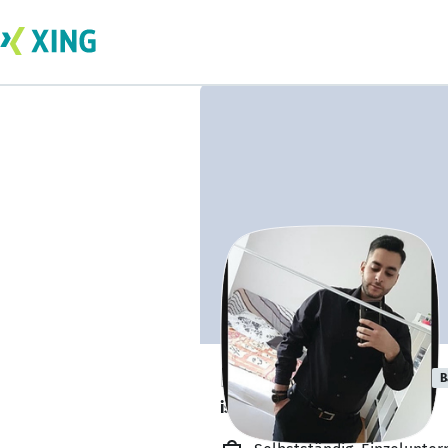
Ilja Baghramyan
B
ist offen für Projekte. 🔎