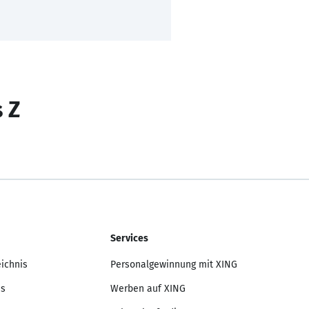
s Z
Services
eichnis
Personalgewinnung mit XING
is
Werben auf XING