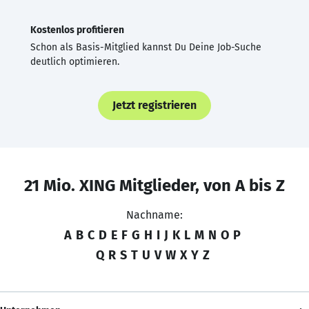
Kostenlos profitieren
Schon als Basis-Mitglied kannst Du Deine Job-Suche
deutlich optimieren.
Jetzt registrieren
21 Mio. XING Mitglieder, von A bis Z
Nachname:
A
B
C
D
E
F
G
H
I
J
K
L
M
N
O
P
Q
R
S
T
U
V
W
X
Y
Z