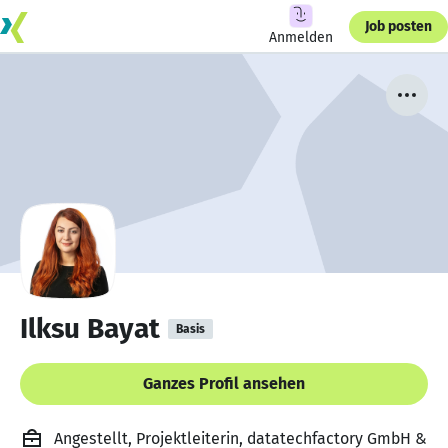
Job posten
Anmelden
Ilksu Bayat
Basis
Ganzes Profil ansehen
Angestellt, Projektleiterin, datatechfactory GmbH &