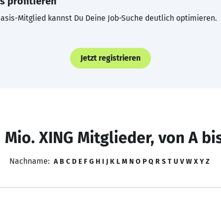
s profitieren
asis-Mitglied kannst Du Deine Job-Suche deutlich optimieren.
Jetzt registrieren
 Mio. XING Mitglieder, von A bi
Nachname:
A
B
C
D
E
F
G
H
I
J
K
L
M
N
O
P
Q
R
S
T
U
V
W
X
Y
Z