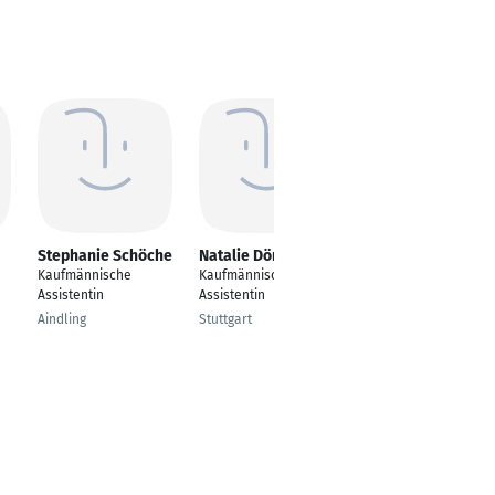
Stephanie Schöche
Natalie Dörr
Bettina Frinken-
Twellmeyer
Kaufmännische
Kaufmännische
Sekretärin /
Assistentin
Assistentin
Assistentin /
Aindling
Stuttgart
Sachbearbeiterin /
kaufmännischer
Allrounder
Haan