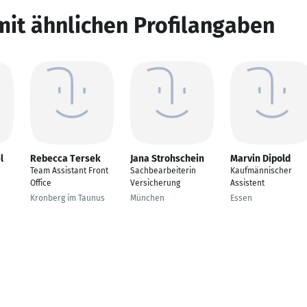
mit ähnlichen Profilangaben
l
Rebecca Tersek
Jana Strohschein
Marvin Dipold
Team Assistant Front
Sachbearbeiterin
Kaufmännischer
Office
Versicherung
Assistent
Kronberg im Taunus
München
Essen