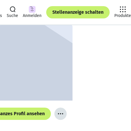
Stellenanzeige schalten
ts
Suche
Anmelden
Produkte
anzes Profil ansehen